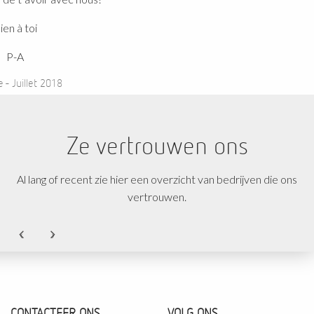
à toi
-A
uillet 2018
Ze vertrouwen ons
Al lang of recent zie hier een overzicht van bedrijven die ons
vertrouwen.
‹
›