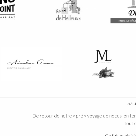
Salut F
De retour de notre « pré » voyage de noces, on tenait
tout ce 
Ce fut un plaisir d