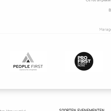
Bien 
P
Mariage - J