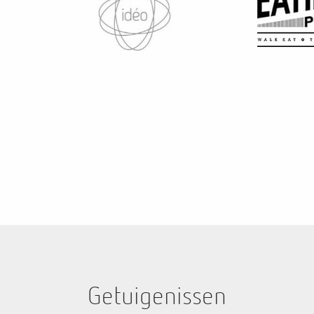
re les platines samedi. Nous avons plein de jeunes qui
ohn savaient que grâce à toi ce serait vraiment la fête
Getuigenissen
ncore mille mercis.