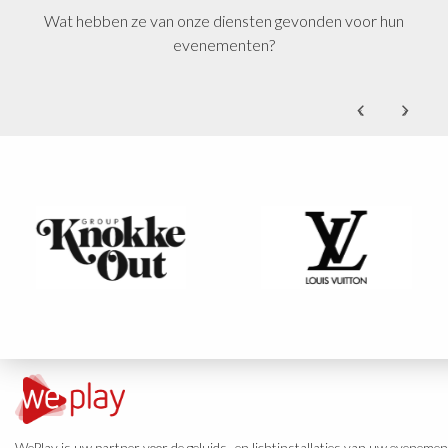
Wat hebben ze van onze diensten gevonden voor hun
 et Alex.
evenementen?
eau de Grand-Bigard
‹
›