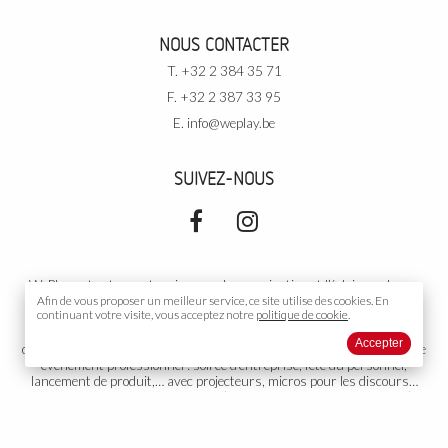
NOUS CONTACTER
T. +32 2 384 35 71
F. +32 2 387 33 95
E.
info@weplay.be
SUIVEZ-NOUS
WePlay est votre partenaire pour la sonorisation et l’éclairage de vos
événements. Pour vos
Afin de vous proposer un meilleur service, ce site utilise des
événements privés
: soirée de rallye, cours de
cookies.
En
continuant votre visite, vous acceptez notre
politique de cookie
.
danse, votre mariage, un cocktail, un gala, un anniversaire, une
conférence, une exposition,… avec DJ, podiums, piste de danse,
Accepter
décoration… Dans une salle, sous tente, ou partout ailleurs. Pour votre
événement professionnel
: soirée d’entreprise, fête du personnel,
lancement de produit,… avec projecteurs, micros pour les discours…
Votre
événement public
: concert (musicien, orchestre, chanteur…),
théâtre, diffusion sonore, toute autre organisation ou représentation.
Groupe électrogène adapté si nécessaire. Nous proposons aussi
l’installation et la gestion de votre propre installation fixe. WePlay est