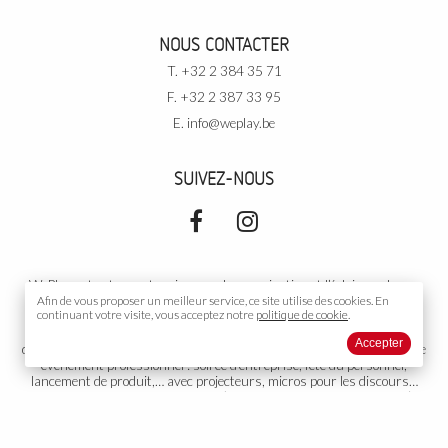
NOUS CONTACTER
T. +32 2 384 35 71
F. +32 2 387 33 95
E.
info@weplay.be
SUIVEZ-NOUS
WePlay est votre partenaire pour la sonorisation et l’éclairage de vos
événements. Pour vos
Afin de vous proposer un meilleur service, ce site utilise des
événements privés
: soirée de rallye, cours de
cookies.
En
continuant votre visite, vous acceptez notre
politique de cookie
.
danse, votre mariage, un cocktail, un gala, un anniversaire, une
conférence, une exposition,… avec DJ, podiums, piste de danse,
Accepter
décoration… Dans une salle, sous tente, ou partout ailleurs. Pour votre
événement professionnel
: soirée d’entreprise, fête du personnel,
lancement de produit,… avec projecteurs, micros pour les discours…
Votre
événement public
: concert (musicien, orchestre, chanteur…),
théâtre, diffusion sonore, toute autre organisation ou représentation.
Groupe électrogène adapté si nécessaire. Nous proposons aussi
l’installation et la gestion de votre propre installation fixe. WePlay est