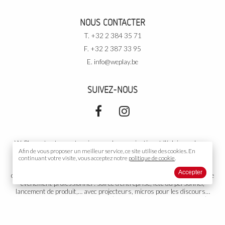
NOUS CONTACTER
T. +32 2 384 35 71
F. +32 2 387 33 95
E.
info@weplay.be
SUIVEZ-NOUS
WePlay est votre partenaire pour la sonorisation et l’éclairage de vos
événements. Pour vos
Afin de vous proposer un meilleur service, ce site utilise des
événements privés
: soirée de rallye, cours de
cookies.
En
continuant votre visite, vous acceptez notre
politique de cookie
.
danse, votre mariage, un cocktail, un gala, un anniversaire, une
conférence, une exposition,… avec DJ, podiums, piste de danse,
Accepter
décoration… Dans une salle, sous tente, ou partout ailleurs. Pour votre
événement professionnel
: soirée d’entreprise, fête du personnel,
lancement de produit,… avec projecteurs, micros pour les discours…
Votre
événement public
: concert (musicien, orchestre, chanteur…),
théâtre, diffusion sonore, toute autre organisation ou représentation.
Groupe électrogène adapté si nécessaire. Nous proposons aussi
l’installation et la gestion de votre propre installation fixe. WePlay est