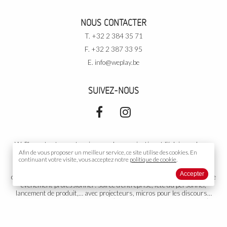
NOUS CONTACTER
T. +32 2 384 35 71
F. +32 2 387 33 95
E.
info@weplay.be
SUIVEZ-NOUS
WePlay est votre partenaire pour la sonorisation et l’éclairage de vos
événements. Pour vos
Afin de vous proposer un meilleur service, ce site utilise des
événements privés
: soirée de rallye, cours de
cookies.
En
continuant votre visite, vous acceptez notre
politique de cookie
.
danse, votre mariage, un cocktail, un gala, un anniversaire, une
conférence, une exposition,… avec DJ, podiums, piste de danse,
Accepter
décoration… Dans une salle, sous tente, ou partout ailleurs. Pour votre
événement professionnel
: soirée d’entreprise, fête du personnel,
lancement de produit,… avec projecteurs, micros pour les discours…
Votre
événement public
: concert (musicien, orchestre, chanteur…),
théâtre, diffusion sonore, toute autre organisation ou représentation.
Groupe électrogène adapté si nécessaire. Nous proposons aussi
l’installation et la gestion de votre propre installation fixe. WePlay est