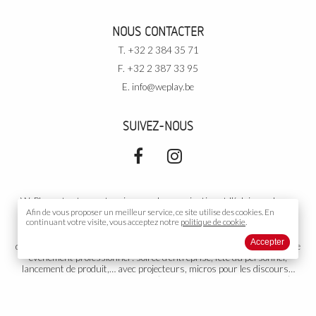
NOUS CONTACTER
T. +32 2 384 35 71
F. +32 2 387 33 95
E.
info@weplay.be
SUIVEZ-NOUS
WePlay est votre partenaire pour la sonorisation et l’éclairage de vos
événements. Pour vos
Afin de vous proposer un meilleur service, ce site utilise des
événements privés
: soirée de rallye, cours de
cookies.
En
continuant votre visite, vous acceptez notre
politique de cookie
.
danse, votre mariage, un cocktail, un gala, un anniversaire, une
conférence, une exposition,… avec DJ, podiums, piste de danse,
Accepter
décoration… Dans une salle, sous tente, ou partout ailleurs. Pour votre
événement professionnel
: soirée d’entreprise, fête du personnel,
lancement de produit,… avec projecteurs, micros pour les discours…
Votre
événement public
: concert (musicien, orchestre, chanteur…),
théâtre, diffusion sonore, toute autre organisation ou représentation.
Groupe électrogène adapté si nécessaire. Nous proposons aussi
l’installation et la gestion de votre propre installation fixe. WePlay est