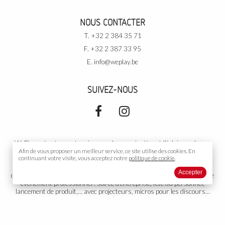
NOUS CONTACTER
T. +32 2 384 35 71
F. +32 2 387 33 95
E.
info@weplay.be
SUIVEZ-NOUS
WePlay est votre partenaire pour la sonorisation et l’éclairage de vos
événements. Pour vos
Afin de vous proposer un meilleur service, ce site utilise des
événements privés
: soirée de rallye, cours de
cookies.
En
continuant votre visite, vous acceptez notre
politique de cookie
.
danse, votre mariage, un cocktail, un gala, un anniversaire, une
conférence, une exposition,… avec DJ, podiums, piste de danse,
Accepter
décoration… Dans une salle, sous tente, ou partout ailleurs. Pour votre
événement professionnel
: soirée d’entreprise, fête du personnel,
lancement de produit,… avec projecteurs, micros pour les discours…
Votre
événement public
: concert (musicien, orchestre, chanteur…),
théâtre, diffusion sonore, toute autre organisation ou représentation.
Groupe électrogène adapté si nécessaire. Nous proposons aussi
l’installation et la gestion de votre propre installation fixe. WePlay est