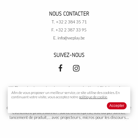
NOUS CONTACTER
T. +32 2 384 35 71
F. +32 2 387 33 95
E.
info@weplay.be
SUIVEZ-NOUS
WePlay est votre partenaire pour la sonorisation et l’éclairage de vos
événements. Pour vos
Afin de vous proposer un meilleur service, ce site utilise des
événements privés
: soirée de rallye, cours de
cookies.
En
continuant votre visite, vous acceptez notre
politique de cookie
.
danse, votre mariage, un cocktail, un gala, un anniversaire, une
conférence, une exposition,… avec DJ, podiums, piste de danse,
Accepter
décoration… Dans une salle, sous tente, ou partout ailleurs. Pour votre
événement professionnel
: soirée d’entreprise, fête du personnel,
lancement de produit,… avec projecteurs, micros pour les discours…
Votre
événement public
: concert (musicien, orchestre, chanteur…),
théâtre, diffusion sonore, toute autre organisation ou représentation.
Groupe électrogène adapté si nécessaire. Nous proposons aussi
l’installation et la gestion de votre propre installation fixe. WePlay est