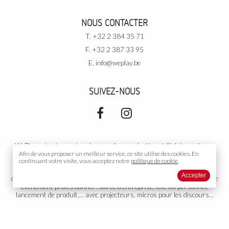
NOUS CONTACTER
T. +32 2 384 35 71
F. +32 2 387 33 95
E.
info@weplay.be
SUIVEZ-NOUS
WePlay est votre partenaire pour la sonorisation et l’éclairage de vos
événements. Pour vos
Afin de vous proposer un meilleur service, ce site utilise des
événements privés
: soirée de rallye, cours de
cookies.
En
continuant votre visite, vous acceptez notre
politique de cookie
.
danse, votre mariage, un cocktail, un gala, un anniversaire, une
conférence, une exposition,… avec DJ, podiums, piste de danse,
Accepter
décoration… Dans une salle, sous tente, ou partout ailleurs. Pour votre
événement professionnel
: soirée d’entreprise, fête du personnel,
lancement de produit,… avec projecteurs, micros pour les discours…
Votre
événement public
: concert (musicien, orchestre, chanteur…),
théâtre, diffusion sonore, toute autre organisation ou représentation.
Groupe électrogène adapté si nécessaire. Nous proposons aussi
l’installation et la gestion de votre propre installation fixe. WePlay est