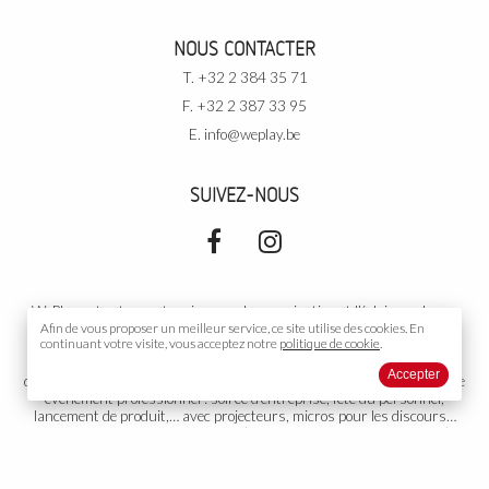
NOUS CONTACTER
T. +32 2 384 35 71
F. +32 2 387 33 95
E.
info@weplay.be
SUIVEZ-NOUS
WePlay est votre partenaire pour la sonorisation et l’éclairage de vos
événements. Pour vos
Afin de vous proposer un meilleur service, ce site utilise des
événements privés
: soirée de rallye, cours de
cookies.
En
continuant votre visite, vous acceptez notre
politique de cookie
.
danse, votre mariage, un cocktail, un gala, un anniversaire, une
conférence, une exposition,… avec DJ, podiums, piste de danse,
Accepter
décoration… Dans une salle, sous tente, ou partout ailleurs. Pour votre
événement professionnel
: soirée d’entreprise, fête du personnel,
lancement de produit,… avec projecteurs, micros pour les discours…
Votre
événement public
: concert (musicien, orchestre, chanteur…),
théâtre, diffusion sonore, toute autre organisation ou représentation.
Groupe électrogène adapté si nécessaire. Nous proposons aussi
l’installation et la gestion de votre propre installation fixe. WePlay est