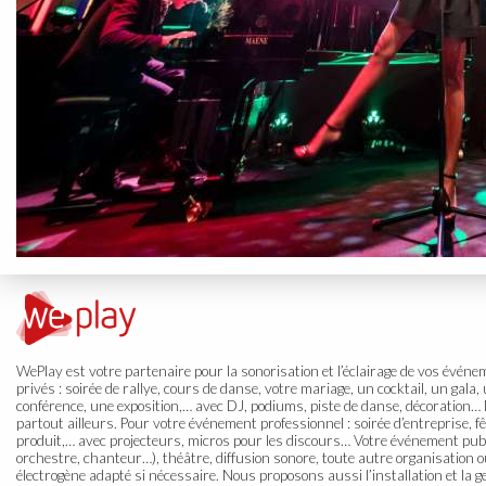
WePlay est votre partenaire pour la sonorisation et l’éclairage de vos évén
privés
: soirée de rallye, cours de danse, votre mariage, un cocktail, un gala
conférence, une exposition,… avec DJ, podiums, piste de danse, décoration… 
partout ailleurs. Pour votre
événement professionnel
: soirée d’entreprise, 
produit,… avec projecteurs, micros pour les discours… Votre
événement publ
orchestre, chanteur…), théâtre, diffusion sonore, toute autre organisation
électrogène adapté si nécessaire. Nous proposons aussi l’installation et la g