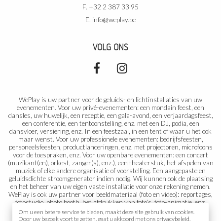
F. +32 2 387 33 95
E.
info@weplay.be
VOLG ONS
WePlay is uw partner voor de geluids- en lichtinstallaties van uw
evenementen. Voor uw privé-evenementen: een mondain feest, een
dansles, uw huwelijk, een receptie, een gala-avond, een verjaardagsfeest,
een conferentie, een tentoonstelling, enz. met een DJ, podia, een
dansvloer, versiering, enz. In een feestzaal, in een tent of waar u het ook
maar wenst. Voor uw professionele evenementen: bedrijfsfeesten,
personeelsfeesten, productlanceringen, enz. met projectoren, microfoons
voor de toespraken, enz. Voor uw openbare evenementen: een concert
(muzikant(en), orkest, zanger(s), enz.), een theaterstuk, het afspelen van
muziek of elke andere organisatie of voorstelling. Een aangepaste en
geluidsdichte stroomgenerator indien nodig. Wij kunnen ook de plaatsing
en het beheer van uw eigen vaste installatie voor onze rekening nemen.
WePlay is ook uw partner voor beeldmateriaal (foto en video): reportages,
fotostudio, photo booth, het afdrukken van foto’s, foto-animatie, enz.
Om u een betere service te bieden, maakt deze site gebruik van cookies.
Door uw bezoek voort te zetten, gaat u akkoord met ons
privacybeleid
.