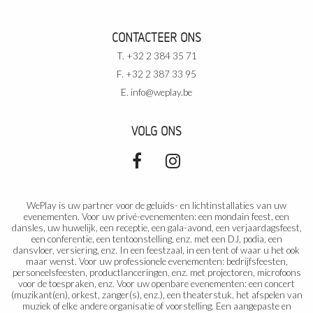
CONTACTEER ONS
T. +32 2 384 35 71
F. +32 2 387 33 95
E.
info@weplay.be
VOLG ONS
WePlay is uw partner voor de geluids- en lichtinstallaties van uw
evenementen. Voor uw privé-evenementen: een mondain feest, een
dansles, uw huwelijk, een receptie, een gala-avond, een verjaardagsfeest,
een conferentie, een tentoonstelling, enz. met een DJ, podia, een
dansvloer, versiering, enz. In een feestzaal, in een tent of waar u het ook
maar wenst. Voor uw professionele evenementen: bedrijfsfeesten,
personeelsfeesten, productlanceringen, enz. met projectoren, microfoons
voor de toespraken, enz. Voor uw openbare evenementen: een concert
(muzikant(en), orkest, zanger(s), enz.), een theaterstuk, het afspelen van
muziek of elke andere organisatie of voorstelling. Een aangepaste en