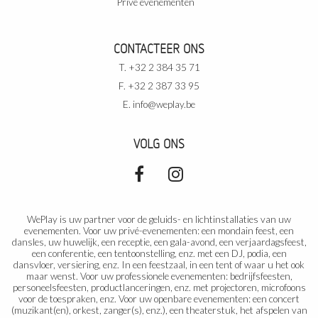
Privé evenementen
CONTACTEER ONS
T. +32 2 384 35 71
F. +32 2 387 33 95
E.
info@weplay.be
VOLG ONS
WePlay is uw partner voor de geluids- en lichtinstallaties van uw
evenementen. Voor uw privé-evenementen: een mondain feest, een
dansles, uw huwelijk, een receptie, een gala-avond, een verjaardagsfeest,
een conferentie, een tentoonstelling, enz. met een DJ, podia, een
dansvloer, versiering, enz. In een feestzaal, in een tent of waar u het ook
maar wenst. Voor uw professionele evenementen: bedrijfsfeesten,
personeelsfeesten, productlanceringen, enz. met projectoren, microfoons
voor de toespraken, enz. Voor uw openbare evenementen: een concert
(muzikant(en), orkest, zanger(s), enz.), een theaterstuk, het afspelen van