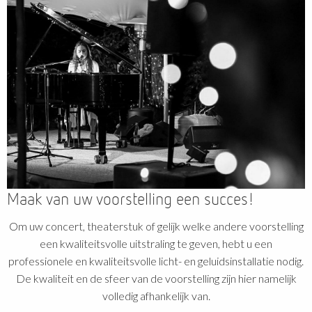
Maak van uw voorstelling een succes!
Om uw concert, theaterstuk of gelijk welke andere voorstelling
een kwaliteitsvolle uitstraling te geven, hebt u een
professionele en kwaliteitsvolle licht- en geluidsinstallatie nodig.
De kwaliteit en de sfeer van de voorstelling zijn hier namelijk
volledig afhankelijk van.